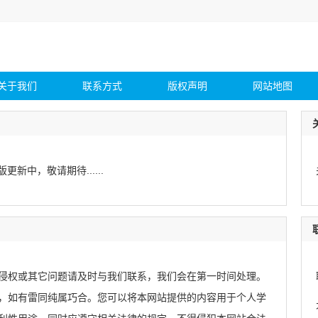
关于我们
联系方式
版权声明
网站地图
版更新中，敬请期待......
侵权或其它问题请及时与我们联系，我们会在第一时间处理。
，如有雷同纯属巧合。您可以将本网站提供的内容用于个人学