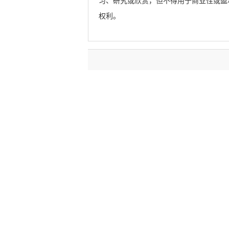
习、研究或欣赏，但不得用于商业性或盈
权利。